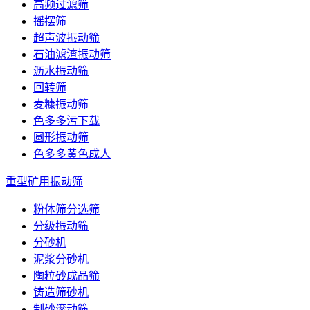
高频过滤筛
摇摆筛
超声波振动筛
石油滤渣振动筛
沥水振动筛
回转筛
麦糠振动筛
色多多污下载
圆形振动筛
色多多黄色成人
重型矿用振动筛
粉体筛分选筛
分级振动筛
分砂机
泥浆分砂机
陶粒砂成品筛
铸造筛砂机
制砂滚动筛