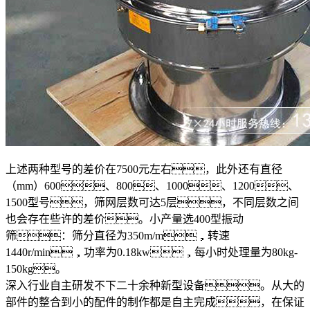
上述两种型号的差价在7500元左右，此外还有直径
（mm）600、800、1000、1200、
1500型号，筛网层数可达5层，不同层数之间
也会存在些许的差价。小产量选400型振动
筛：筛分直径为350m/m，转速
1440r/min，功率为0.18kw，每小时处理量为80kg-
150kg。
深入行业自主研发不下二十余种新型设备。从大的
部件的整合到小的配件的制作都是自主完成，在保证