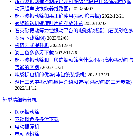
超声波振动筛控制箱出现E1错误代码是什么情况呢?(振
动筛超声波换能器线路图)
2023/04/07
超声波振动筛如果正确使用(振动筛共振)
2022/12/21
螺旋输送机螺旋叶片的存放注意
2022/12/03
石英砂振动筛力控振动平台的电磁机械设计(石英砂色多
多污下载筛网)
2023/02/08
板链斗式提升机
2022/12/03
瓷土色多多污下载
2022/11/26
超声波振动筛和一般的振动筛有什么不同(高频振动筛与
普通的区别)
2022/12/21
吨袋拆包机的优势(吨包袋装袋机)
2022/12/21
鸡精工艺中振动筛应用介绍和选择!(振动筛的工艺参数)
2022/11/12
轻型精细筛分机
医药振动筛
不锈钢色多多污下载
电动振筛机
电动验粉筛