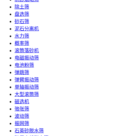
除土筛
盘选筛
砂石筛
泥石分离机
水力筛
概率筛
滚筒落砂机
电磁振动筛
电池粉筛
弹跳筛
弹臂振动筛
单轴振动筛
大型滚筒筛
磁选机
弛张筛
波动筛
振网筛
石英砂脱水筛