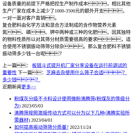
设备质量的前提下严格把控生产制作成本，相比其他
生产厂家在成本上减少了1000-3500元的额外开支，
一对一面对客户直销。
复合肥料由化学方法和混合方法制成的含作物营养元素
氮、磷、钾中两种或三种的化肥，因其独特
的物料性质所以对其筛分材质需要很高的要求，适
合使用不锈钢振动筛筛分除杂。那么复合肥料不锈钢
振动筛多少钱一台呢？
上一篇：
板链斗式提升机厂家分享设备在运行前调试的
重要性
下一篇：
芝麻去杂使用什么筛子合适？
多少钱？
近期新闻
更多>>
粉煤灰分级不卡料设计使用微粉沸腾筛(粉煤灰的等级分
为)
2023/05/03
沸腾筛按照激振传动方式可以分为以下几种(沸腾实验所
需器材)
2023/04/01
如何提高振动筛筛分质量?
2022/11/24