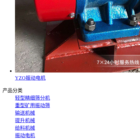
YZO振动电机
产品分类
轻型精细筛分机
重型矿用振动筛
输送机械
提升机械
给料机械
振动电机