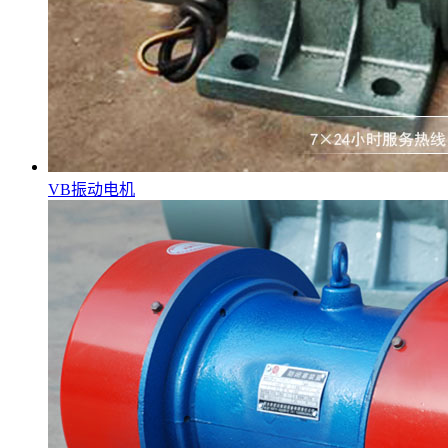
VB振动电机