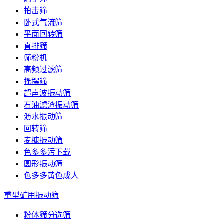
拍击筛
卧式气流筛
平面回转筛
直排筛
筛粉机
高频过滤筛
摇摆筛
超声波振动筛
石油滤渣振动筛
沥水振动筛
回转筛
麦糠振动筛
色多多污下载
圆形振动筛
色多多黄色成人
重型矿用振动筛
粉体筛分选筛