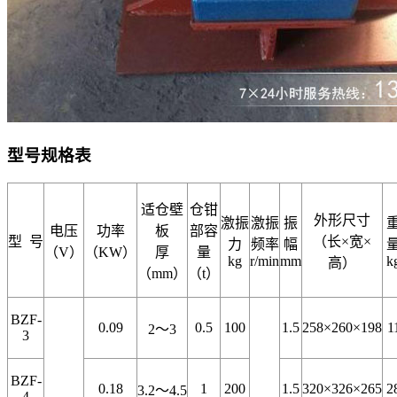
型号规格表
适仓壁
仓钳
外形尺寸
激振
激振
振
电压
功率
板
部容
型 号
（长×宽×
力
频率
幅
（V）
（KW）
厚
量
kg
r/min
mm
k
高）
（mm）
（t）
BZF-
0.09
0.5
100
1.5
258×260×198
1
2～3
3
BZF-
0.18
1
200
1.5
320×326×265
2
3.2～4.5
4