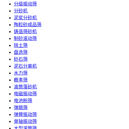
分级振动筛
分砂机
泥浆分砂机
陶粒砂成品筛
铸造筛砂机
制砂滚动筛
除土筛
盘选筛
砂石筛
泥石分离机
水力筛
概率筛
滚筒落砂机
电磁振动筛
电池粉筛
弹跳筛
弹臂振动筛
单轴振动筛
大型滚筒筛