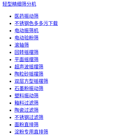
轻型精细筛分机
医药振动筛
不锈钢色多多污下载
电动振筛机
电动验粉筛
滚轴筛
回转摇摆筛
平面摇摆筛
超声波摇摆筛
陶粒砂摇摆筛
双层方型摇摆筛
石墨粉振动筛
塑料振动筛
釉料过滤筛
陶瓷过滤筛
不锈钢过滤筛
面粉直排筛
淀粉专用直排筛