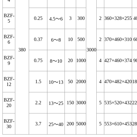
BZF-
0.25
3
300
2
360×328×255
4
4.5～6
5
BZF-
0.37
10
500
2
370×460×310
6
6～8
6
380
3000
BZF-
0.75
20
1000
4
427×460×374
9
8～10
9
BZF-
1.5
50
2000
4
470×482×420
18
10～13
12
BZF-
2.2
150
3000
5
535×520×432
22
13～25
20
BZF-
3.7
200
5000
5
553×610×453
28
25～40
30