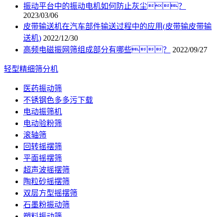
振动平台中的振动电机如何防止灰尘？
2023/03/06
皮带输送机在汽车部件输送过程中的应用(皮带输皮带输
送机)
2022/12/30
高频电磁振网筛组成部分有哪些？
2022/09/27
轻型精细筛分机
医药振动筛
不锈钢色多多污下载
电动振筛机
电动验粉筛
滚轴筛
回转摇摆筛
平面摇摆筛
超声波摇摆筛
陶粒砂摇摆筛
双层方型摇摆筛
石墨粉振动筛
塑料振动筛