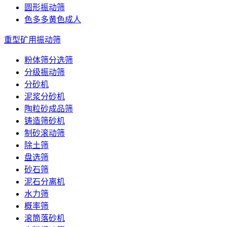
圆形振动筛
色多多黄色成人
重型矿用振动筛
粉体筛分选筛
分级振动筛
分砂机
泥浆分砂机
陶粒砂成品筛
铸造筛砂机
制砂滚动筛
除土筛
盘选筛
砂石筛
泥石分离机
水力筛
概率筛
滚筒落砂机