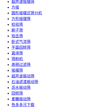
超声波摇摆筛
方摇
圆形摇摆式筛分机
方形摇摆筛
检验筛
刷子筛
拍击筛
卧式气流筛
平面回转筛
直排筛
筛粉机
高频过滤筛
摇摆筛
超声波振动筛
石油滤渣振动筛
沥水振动筛
回转筛
麦糠振动筛
色多多污下载