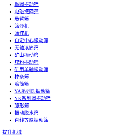
椭圆振动筛
电磁振网筛
悬臂筛
筛沙机
筛煤机
自定中心振动筛
无轴滚筒筛
矿山振动筛
煤粉振动筛
矿用单轴振动筛
棒条筛
滚筒筛
YA系列圆振动筛
YK系列圆振动筛
弧形筛
振动脱水筛
直线等厚振动筛
提升机械