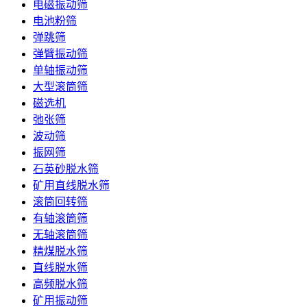
电磁振动筛
电池粉筛
弹跳筛
弹臂振动筛
单轴振动筛
大型滚筒筛
磁选机
弛张筛
波动筛
振网筛
石英砂脱水筛
矿用直线脱水筛
滚筒回转筛
有轴滚筒筛
无轴滚筒筛
精煤脱水筛
直线脱水筛
高频脱水筛
矿用振动筛