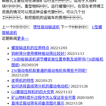
鳞板式主要应用在铸造矿山行业，适用于大物料
块，重型物料，运行缓慢，在现在老师傅工
资高的情况可以用这种设备代替，可以几个分
工，和挖掘机的运输车的费用。
上一个：
惯性振动输送机
下一个：
U型螺
旋输送机
近期新闻
更多>>
螺旋输送机的应用特点
2022/12/03
钨粉筛分使用哪种振动筛比较好?
2022/11/13
730刮板输送机调节槽安装位置参数及说明书(730刮板机
图纸)
2023/03/29
ZW振动电机和普通的振动电机有哪些不同呢?
2022/12/20
皮带机的特性
2022/01/25
如何选择直线筛分机的震动电动机?
2022/11/26
GS螺旋压榨机的四大优势
2022/11/22
矿山物料提升过程中怎么保证安全可靠
2020/10/05
直排式振动筛车间备货图片展示
2022/11/28