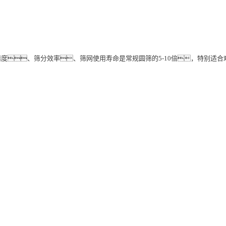
度、筛分效率、筛网使用寿命是常规圆筛的5-10倍，特别适合