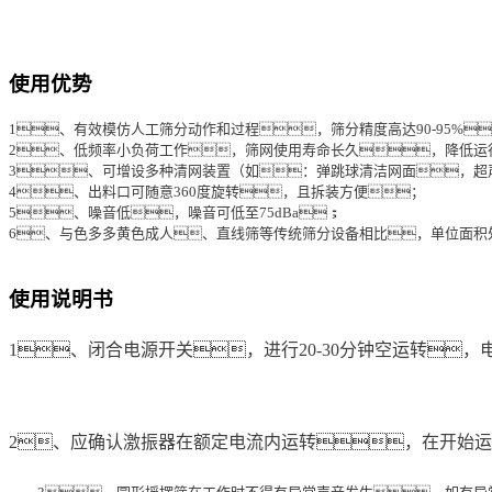
使用优势
1、有效模仿人工筛分动作和过程，筛分精度高达90-95%
2、低频率小负荷工作，筛网使用寿命长久，降低运
3、可增设多种清网装置（如：弹跳球清洁网面，超
4、出料口可随意360度旋转，且拆装方便；
5、噪音低，噪音可低至75dBa；
6、与色多多黄色成人、直线筛等传统筛分设备相比，单位面积
使用说明书
1、闭合电源开关，进行20-30分钟空运转
2、应确认激振器在额定电流内运转，在开始运