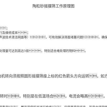
陶粒砂摇摆筛工作原理图
；
行及维修成本；
声波技术清洁网面等），可有效解决筛面堵塞问题，确
处理量可达到高达5倍，特别适合难处理的物料。
，电机转向须按照圆形摇摆筛座上标的红色箭头方向运转，
转时，特别是在低温场合，电流会略高，但