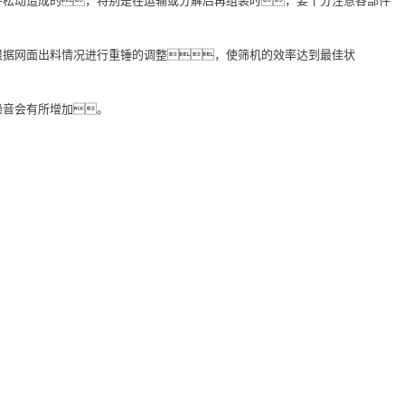
件松动造成的，特别是在运输或分解后再组装时，要十分注意各部件
根据网面出料情况进行重锤的调整，使筛机的效率达到最佳状
噪音会有所增加。