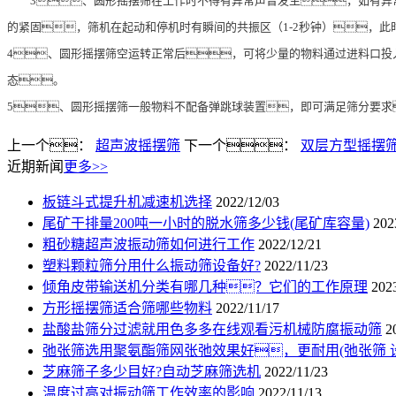
3、圆形摇摆筛在工作时不得有异常声音发生，如有
的紧固，筛机在起动和停机时有瞬间的共振区（1-2秒钟），
4、圆形摇摆筛空运转正常后，可将少量的物料通过进料口投
态。
5、圆形摇摆筛一般物料不配备弹跳球装置，即可满足筛分要求
上一个：
超声波摇摆筛
下一个：
双层方型摇摆
近期新闻
更多>>
板链斗式提升机减速机选择
2022/12/03
尾矿干排量200吨一小时的脱水筛多少钱(尾矿库容量)
202
粗砂糖超声波振动筛如何进行工作
2022/12/21
塑料颗粒筛分用什么振动筛设备好?
2022/11/23
倾角皮带输送机分类有哪几种？它们的工作原理
202
方形摇摆筛适合筛哪些物料
2022/11/17
盐酸盐筛分过滤就用色多多在线观看污机械防腐振动筛
2
弛张筛选用聚氨酯筛网张弛效果好，更耐用(弛张筛 
芝麻筛子多少目好?自动芝麻筛选机
2022/11/23
温度过高对振动筛工作效率的影响
2022/11/13