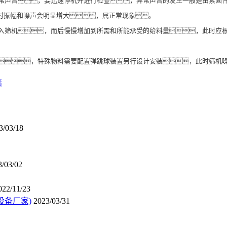
异常声音，要迅速停机并进行检查，异常声音的发生一般是由紧固
此时振幅和噪声会明显增大，属正常现象。
入筛机，而后慢慢增加到所需和所能承受的给料量，此时应
，特殊物料需要配置弹跳球装置另行设计安装，此时筛机
筛
3/03/18
3/03/02
022/11/23
设备厂家)
2023/03/31