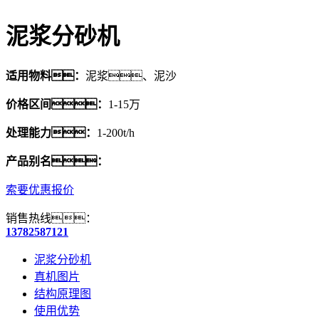
泥浆分砂机
适用物料：
泥浆、泥沙
价格区间：
1-15万
处理能力：
1-200t/h
产品别名：
索要优惠报价
销售热线：
13782587121
泥浆分砂机
真机图片
结构原理图
使用优势