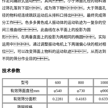
作定向踊跃式运动，其间，小于筛面孔径的物料通
过筛孔落到下层，成为筛下物，大于筛面孔
径的物料经连续跳跃运动后从排料口排出，最终完成筛
分工作。色多多黄色成人振动体的运动轨迹为一复杂的空
间三维曲线，此曲线在水平面上的投影为圆
形，在两垂直面上的投影为两相同的椭圆。实际
运用中，通过调整振动电机上下两端偏心块的相对相
位，可以改变筛面上物料的运动轨迹，从而达到
不同的筛分作业目的。
技术参数
型号
600
800
1000
有效筛面直径mm
φ540
φ730
φ90
有效筛分面积
0.2281
0.4183
0.635
筛网规格