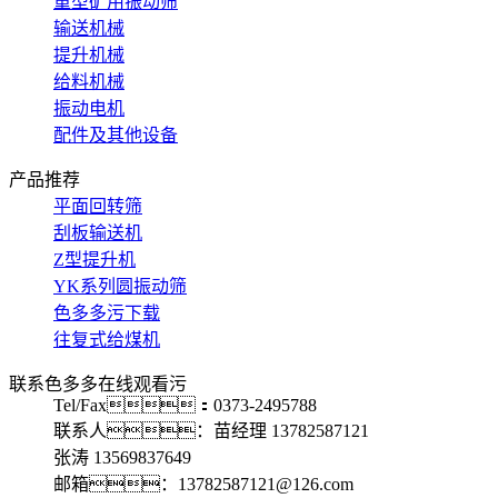
重型矿用振动筛
输送机械
提升机械
给料机械
振动电机
配件及其他设备
产品推荐
平面回转筛
刮板输送机
Z型提升机
YK系列圆振动筛
色多多污下载
往复式给煤机
联系色多多在线观看污
Tel/Fax：0373-2495788
联系人：苗经理 13782587121
张涛 13569837649
邮箱：13782587121@126.com