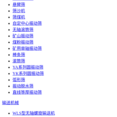
悬臂筛
筛沙机
筛煤机
自定中心振动筛
无轴滚筒筛
矿山振动筛
煤粉振动筛
矿用单轴振动筛
棒条筛
滚筒筛
YA系列圆振动筛
YK系列圆振动筛
弧形筛
振动脱水筛
直线等厚振动筛
输送机械
WLS型无轴螺旋输送机