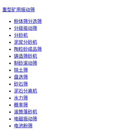
重型矿用振动筛
粉体筛分选筛
分级振动筛
分砂机
泥浆分砂机
陶粒砂成品筛
铸造筛砂机
制砂滚动筛
除土筛
盘选筛
砂石筛
泥石分离机
水力筛
概率筛
滚筒落砂机
电磁振动筛
电池粉筛