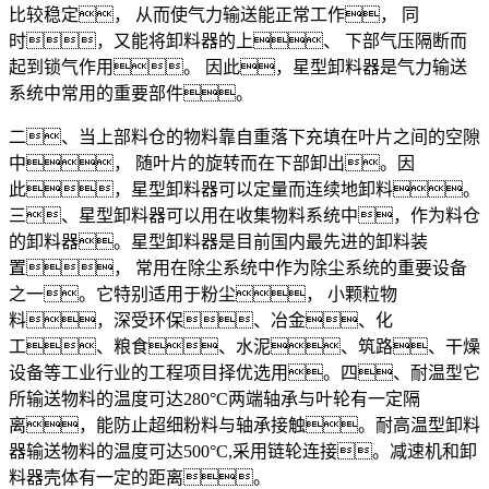
比较稳定， 从而使气力输送能正常工作， 同
时，又能将卸料器的上、 下部气压隔断而
起到锁气作用。 因此，星型卸料器是气力输送
系统中常用的重要部件。
二、当上部料仓的物料靠自重落下充填在叶片之间的空隙
中， 随叶片的旋转而在下部卸出。因
此，星型卸料器可以定量而连续地卸料。
三、星型卸料器可以用在收集物料系统中，作为料仓
的卸料器。星型卸料器是目前国内最先进的卸料装
置， 常用在除尘系统中作为除尘系统的重要设备
之一。它特别适用于粉尘， 小颗粒物
料，深受环保、冶金、化
工、粮食、水泥、筑路、干燥
设备等工业行业的工程项目择优选用。四、耐温型它
所输送物料的温度可达280°C两端轴承与叶轮有一定隔
离，能防止超细粉料与轴承接触。耐高温型卸料
器输送物料的温度可达500°C,采用链轮连接。减速机和卸
料器壳体有一定的距离。