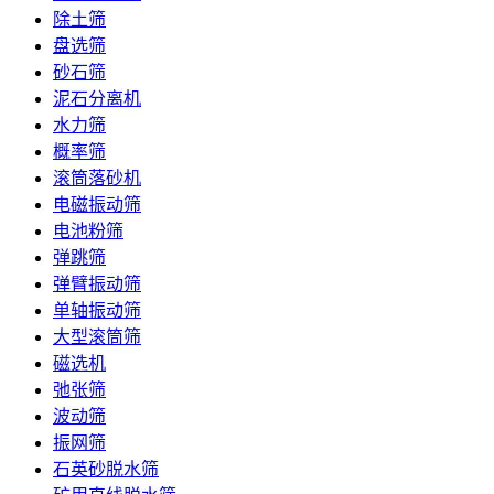
除土筛
盘选筛
砂石筛
泥石分离机
水力筛
概率筛
滚筒落砂机
电磁振动筛
电池粉筛
弹跳筛
弹臂振动筛
单轴振动筛
大型滚筒筛
磁选机
弛张筛
波动筛
振网筛
石英砂脱水筛