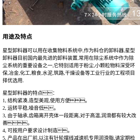
用途及特点
星型卸料器可以用在收集物料系统中,作为料仓的卸料器,星型
卸料器目前国内最先进的卸料装置,常用在除尘系统中作为除
尘系统的重要设备之一,它特别适用于粉尘,小颗粒物料深受环
保,冶金,化工,粮食,水泥,筑路,干燥设备等工业行业的工程项目
择优选用.
星型卸料器的特点：
1, 结构紧凑,造型美观,使用方便。
2, 运转平稳,噪音低。
3, 由于轴承,齿箱离开壳体一段距离,对于高温,润滑都有较大改
善。
4, 可按用户要求设计制造。
5, 产品在出厂前,以注有针轮摆线减速机专用润滑脂,请定期检