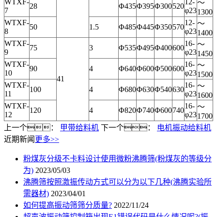
WTXF-
12-
～
28
Φ435
Φ395
Φ300
520
7
φ23
1300
WTXF-
12-
～
50
1.5
Φ485
Φ445
Φ350
570
8
φ23
1400
WTXF-
16-
～
75
3
Φ535
Φ495
Φ400
600
9
φ23
1450
WTXF-
16-
～
90
4
Φ640
Φ600
Φ500
600
10
φ23
1500
41
WTXF-
16-
～
100
4
Φ680
Φ630
Φ540
630
11
φ23
1600
WTXF-
16-
～
120
4
Φ820
Φ740
Φ600
740
12
φ23
1700
上一个：
甲带给料机
下一个：
电机振动给料机
近期新闻
更多>>
粉煤灰分级不卡料设计使用微粉沸腾筛(粉煤灰的等级分
为)
2023/05/03
沸腾筛按照激振传动方式可以分为以下几种(沸腾实验所
需器材)
2023/04/01
如何提高振动筛筛分质量?
2022/11/24
超声波振动筛控制箱出现E1错误代码是什么情况呢?(振