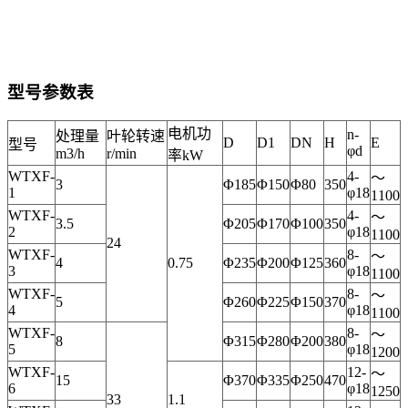
型号参数表
电机功
n-
处理量
叶轮转速
D
D1
DN
H
E
型号
φd
m3/h
r/min
率kW
WTXF-
4-
～
3
Φ185
Φ150
Φ80
350
1
φ18
1100
WTXF-
4-
～
3.5
Φ205
Φ170
Φ100
350
2
φ18
1100
24
WTXF-
8-
～
4
0.75
Φ235
Φ200
Φ125
360
3
φ18
1100
WTXF-
8-
～
5
Φ260
Φ225
Φ150
370
4
φ18
1100
WTXF-
8-
～
8
Φ315
Φ280
Φ200
380
5
φ18
1200
WTXF-
12-
～
15
Φ370
Φ335
Φ250
470
6
φ18
1250
33
1.1