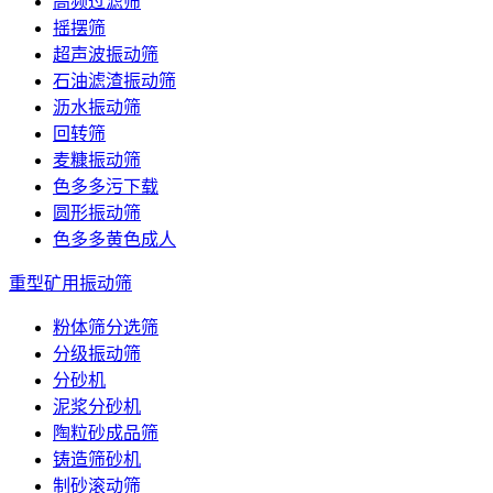
高频过滤筛
摇摆筛
超声波振动筛
石油滤渣振动筛
沥水振动筛
回转筛
麦糠振动筛
色多多污下载
圆形振动筛
色多多黄色成人
重型矿用振动筛
粉体筛分选筛
分级振动筛
分砂机
泥浆分砂机
陶粒砂成品筛
铸造筛砂机
制砂滚动筛